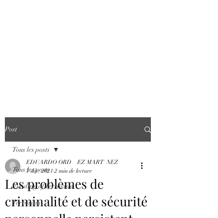
COUNTERING
FINANCIAL
CRIME WORLD
AGENCY
Post
Tous les posts
EDUARDO ORD EZ MART NEZ
Tous les posts
7 déc. 2021
2 min de lecture
Les problèmes de
Funding of Terrorism
criminalité et de sécurité
Terrorism